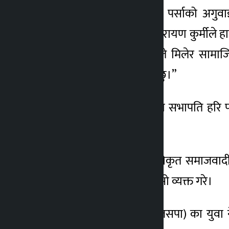
जिल्ला प्रशासन कार्यालय पर्साको अगुव
कार्यवाहक सभापति रामनारायण कुर्मीले हाल 
पक्षको हितमा हुँदैन। सबैले मिलेर सामा
अमनचयन गर्न आह्वान गर्दछु।”
राष्ट्रिय स्वतन्त्र पार्टी पर्साका सभापति
समाधान खोज्नुपर्ने बताए।
नेपाल कम्युनिष्ट पार्टी (एकीकृत समाजव
प्रवृत्तिले उत्पन्न भएको गुनासो व्यक्त गरे।
जनता समाजवादी पार्टी (जसपा) का युवा 