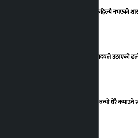
‘देशमा कहिल्यै नभएको शा
सांसद यादवले उठाएको ढल्क
‘गौंथली’ बन्यो धेरै कमाउने