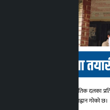
काठमाडौँ । पर्साका राजनीतिक दलका प्र
कालोपाटी
७ महिना अगाडि
कायम गरेर समाधान गर्न आह्वान गरेको छ।