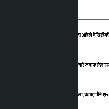
‘देशमा कहिल्यै नभएको शासकीय अराजकता अहिले देखिरहेको 
सांसद यादवले उठाएको ढल्केबर ट्रमा सेन्टरबारे जवाफ दिन 
‘गौंथली’ बन्यो धेरै कमाउने सातौं नेपाली फिल्म, कमाइ पौने १