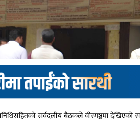
तिनिधिसहितको सर्वदलीय बैठकले वीरगञ्जमा देखिएको 