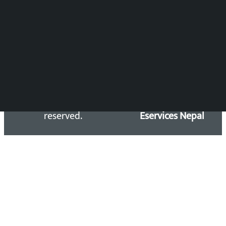
समाचार डेस्क : 9851406252 (10AM-10PM)
सिधा सम्पर्क:
Email: kalopatinews@gmail.com
Copyright 2026 ©
Developed &
Kalopati.com | All rights
Maintained by
reserved.
Eservices Nepal