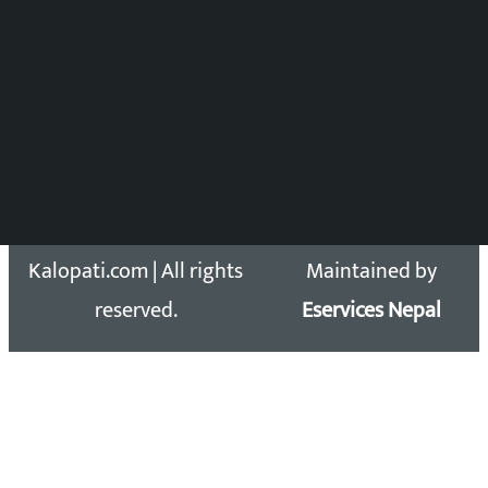
Press Council Reg. : 57-78-79
समाचार डेस्क : 9851406252 (10AM-10PM)
सिधा सम्पर्क:
Email: kalopatinews@gmail.com
Copyright 2026 ©
Developed &
Kalopati.com | All rights
Maintained by
reserved.
Eservices Nepal