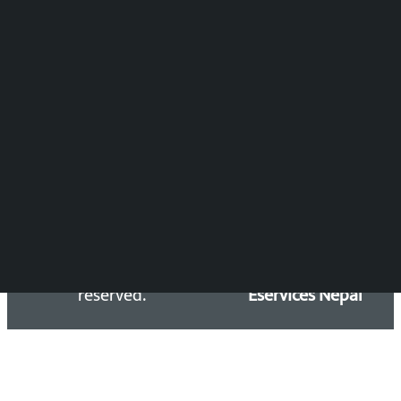
DOIB Reg. No.: 2777/78-79
Press Council Reg. : 57-78-79
समाचार डेस्क : 9851406252 (10AM-10PM)
सिधा सम्पर्क:
Email: kalopatinews@gmail.com
Copyright 2026 ©
Developed &
Kalopati.com | All rights
Maintained by
reserved.
Eservices Nepal