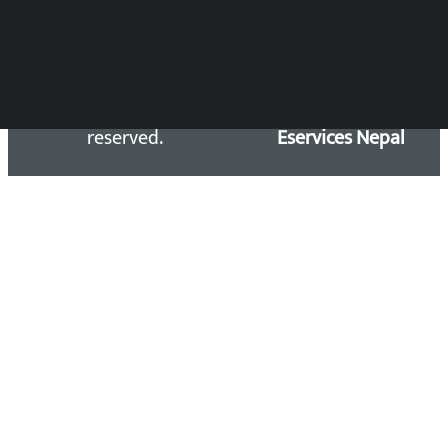
Copyright 2026 ©
Developed &
Kalopati.com | All rights
Maintained by
reserved.
Eservices Nepal