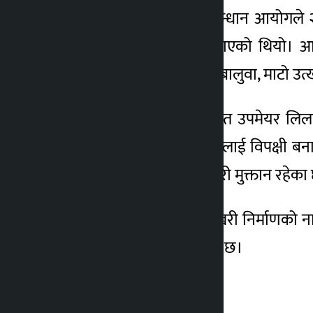
अख्तियार दुरुपयोग अनुसन्धान आयोगले २०
भ्रष्टाचार गरेको आरोप लगाएको थियो। आ
अतिक्रमण गरी ढुङ्गा, गिट्टी, बालुवा, माट
विशेष अदालतले थापासहित उपमेयर लिलाकुम
थापासहित अन्य व्यक्तिहरूलाई विपक्षी ब
गोकुल भुजेल र लीला कुमारी मुक्तान रहेका
अभियोग अनुसार माछापोखरी निर्माणको न
कसुर भएको दाबी गरिएको छ।