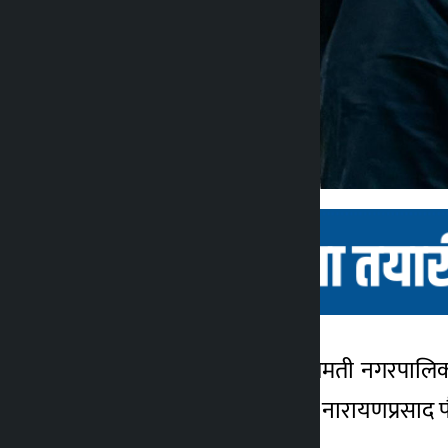
काठमाडौँ । सर्लाहीको बागमती नगरपालिकाक
कालोपाटी
७ महिना अगाडि
तोकेको छ। न्यायाधीश त्रय नारायणप्रसाद पौड