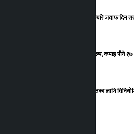
सांसद यादवले उठाएको ढल्केबर ट्रमा सेन्टरबारे जवाफ दिन 
‘गौंथली’ बन्यो धेरै कमाउने सातौं नेपाली फिल्म, कमाइ पौने १
शेखरले अस्वीकार गरे कोइराला निवास मर्मतका लागि विनिय
शुक्रबार सुनको मूल्य कतिले बढ्यो ?