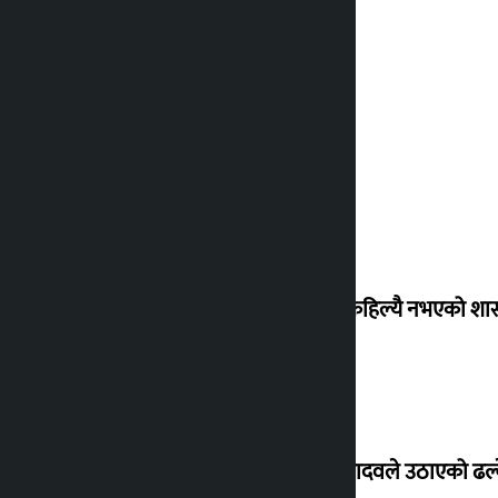
‘देशमा कहिल्यै नभएको शा
सांसद यादवले उठाएको ढल्क