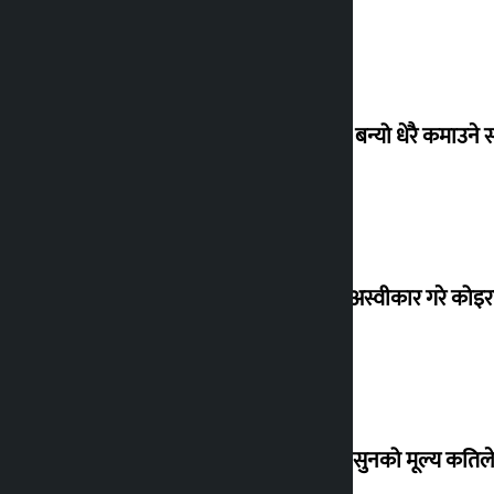
‘गौंथली’ बन्यो धेरै कमाउने
शेखरले अस्वीकार गरे कोइ
शुक्रबार सुनको मूल्य कतिले