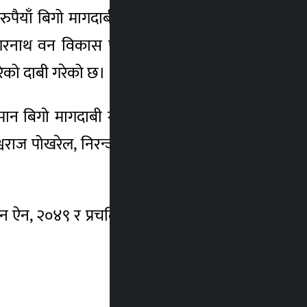
याँ बिगो मागदाबी गर्दै माछापोखरी निर्माणमा
नाथ वन विकास परियोजना अन्तर्गत वन क्षेत्र
गरेको दाबी गरेको छ।
समान बिगो मागदाबी गरेको छ। अख्तियारले मेयर
वराज पोखरेल, निरन्जन लामीछाने, विजय कुमार,
 वन ऐन, २०४९ र प्रचलित वन ऐन, २०७६ बमोजिम