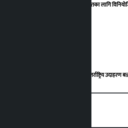
शेखरले अस्वीकार गरे कोइराला निवास मर्मतका लागि विनिय
शुक्रबार सुनको मूल्य कतिले बढ्यो ?
‘करदाता प्रोत्साहन कार्यक्रम सफल भए अन्तर्राष्ट्रिय उदाहरण बन्न 