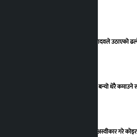
सांसद यादवले उठाएको ढल्क
‘गौंथली’ बन्यो धेरै कमाउने
शेखरले अस्वीकार गरे कोइ