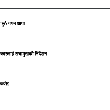
छु’: गगन थापा
सरकारलाई सभामुखको निर्देशन
७ करोड