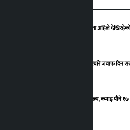
‘देशमा कहिल्यै नभएको शासकीय अराजकता अहिले देखिरहेको 
सांसद यादवले उठाएको ढल्केबर ट्रमा सेन्टरबारे जवाफ दिन 
‘गौंथली’ बन्यो धेरै कमाउने सातौं नेपाली फिल्म, कमाइ पौने १