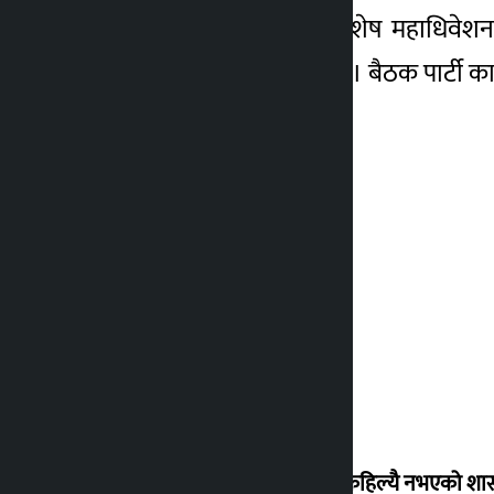
पदाधिकारीका अनुसार, विशेष महाधिवेशन 
पक्षधरलाई पठाइसकेको छ। बैठक पार्टी का
‘देशमा कहिल्यै नभएको शा