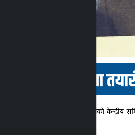
काठमाडौँ । नेपाली कांग्रेसको केन्द्रीय 
कालोपाटी
७ महिना अगाडि
छलफल भएको छ।