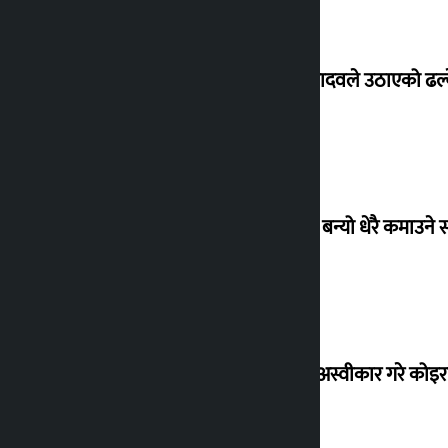
सांसद यादवले उठाएको ढल्क
‘गौंथली’ बन्यो धेरै कमाउने
शेखरले अस्वीकार गरे कोइ