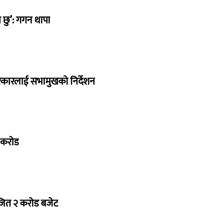
छु’: गगन थापा
सरकारलाई सभामुखको निर्देशन
७ करोड
ोजित २ करोड बजेट