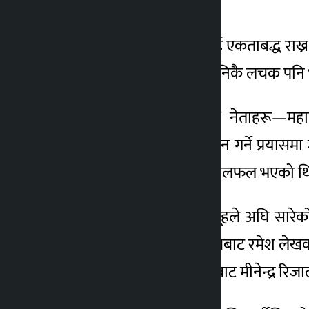
स्पष्ट पारे ।
लेखकका अनुसार पार्टीलाई एकताबद्ध राख्न 
। “हामीले धेरै प्रयास गर्‍यौँ, निकै लचक 
विशेष महाधिवेशन पक्षधर नेताहरू—महाम
संवादमार्फत विवाद समाधान गर्ने प्रयासम
नेताहरूबीच पटक–पटक छलफल भएको थि
तर विशेष महाधिवेशन समूहले अघि सारेको
देखिएको छ । संस्थापन पक्षबाट रमेश लेखक 
तथा शेखर कोइराला समूहबाट मीनेन्द्र र