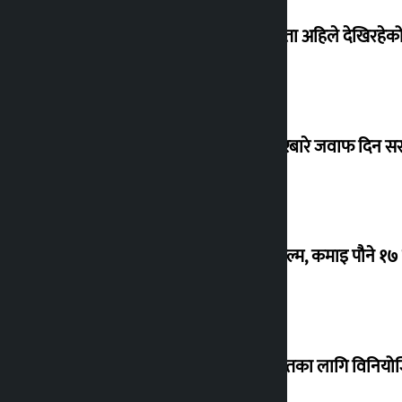
‘देशमा कहिल्यै नभएको शासकीय अराजकता अहिले देखिरहेको 
सांसद यादवले उठाएको ढल्केबर ट्रमा सेन्टरबारे जवाफ दिन 
‘गौंथली’ बन्यो धेरै कमाउने सातौं नेपाली फिल्म, कमाइ पौने १
शेखरले अस्वीकार गरे कोइराला निवास मर्मतका लागि विनिय