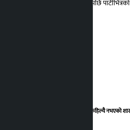
छलफल निष्कर्षविहीन भएपछि पार्टीभित्रक
‘देशमा कहिल्यै नभएको शा