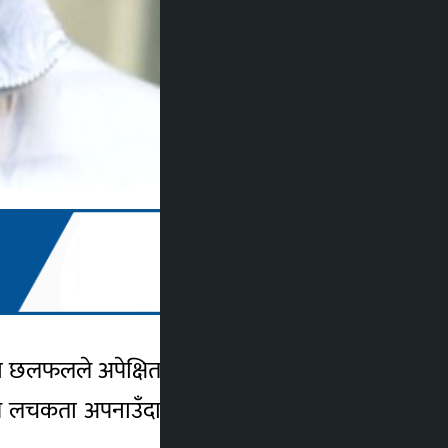
इरहेका छलफलले अपेक्षित सफलता नपाएको बताएका
िकतम लचकता अपनाउँदा पनि समाधान ननिस्किएको