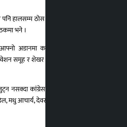
े पनि हालसम्म ठोस निष्कर्षमा पुग्न सकिएको छैन
बैठकमा भने ।
त—आफ्नो अडानमा कायम रहेपछि संस्थापन पक्ष
धिवेशन समूह र शेखर कोइराला समूहका प्रतिनिधि
न नसक्दा कांग्रेस आन्तरिक संकटतर्फ उन्मुख
ल, मधु आचार्य, देवराज चालिसे र गुरुराज घिमिरे