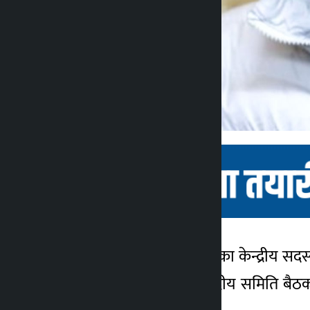
काठमाडौं । नेपाली कांग्रेसका केन्द्र
कालोपाटी
७ महिना अगाडि
छन् । सानेपामा जारी केन्द्रीय समिति