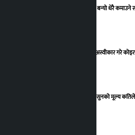
‘गौंथली’ बन्यो धेरै कमाउने
शेखरले अस्वीकार गरे कोइ
शुक्रबार सुनको मूल्य कतिले