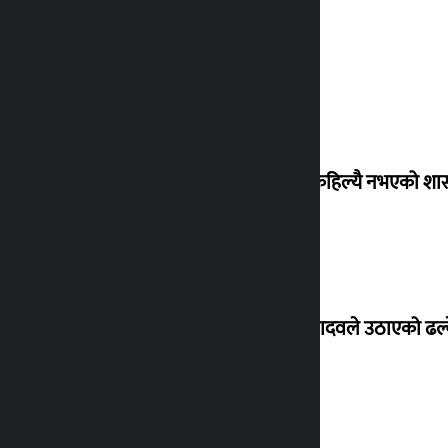
‘देशमा कहिल्यै नभएको शा
सांसद यादवले उठाएको ढल्क