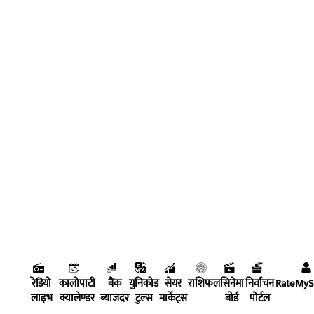
रेडियो
कालोपाटी
बैंक
युनिकोड
सेयर
राशिफल
सिनेमा
निर्वाचन
RateMy
लाइभ
क्यालेण्डर
ब्याजदर
टुल्स
मार्केट्स
बोर्ड
पोर्टल