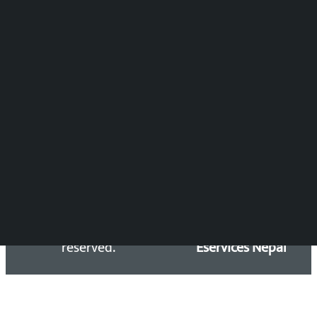
विष्णु आचार्य
DOIB Reg. No.: 2777/78-79
Press Council Reg. : 57-78-79
समाचार डेस्क : 9851406252 (10AM-10PM)
सिधा सम्पर्क:
Email: kalopatinews@gmail.com
Copyright 2026 ©
Developed &
Kalopati.com | All rights
Maintained by
reserved.
Eservices Nepal