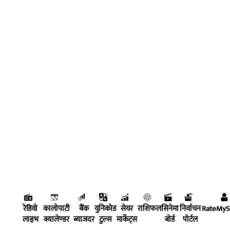
रेडियो
कालोपाटी
बैंक
युनिकोड
सेयर
राशिफल
सिनेमा
निर्वाचन
RateMy
लाइभ
क्यालेण्डर
ब्याजदर
टुल्स
मार्केट्स
बोर्ड
पोर्टल