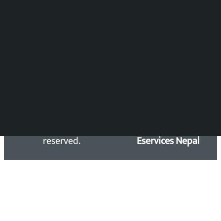
Press Council Reg. : 57-78-79
समाचार डेस्क : 9851406252 (10AM-10PM)
सिधा सम्पर्क:
Email: kalopatinews@gmail.com
Copyright 2026 ©
Developed &
Kalopati.com | All rights
Maintained by
reserved.
Eservices Nepal