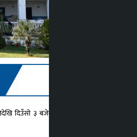
 बजेदेखि दिउँसो ३ बजेसम्म देशभर १,२१४ जनाको