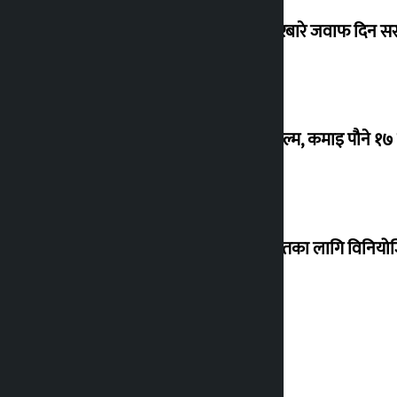
सांसद यादवले उठाएको ढल्केबर ट्रमा सेन्टरबारे जवाफ दिन 
‘गौंथली’ बन्यो धेरै कमाउने सातौं नेपाली फिल्म, कमाइ पौने १
शेखरले अस्वीकार गरे कोइराला निवास मर्मतका लागि विनिय
शुक्रबार सुनको मूल्य कतिले बढ्यो ?