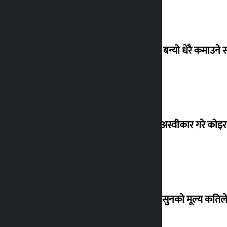
‘गौंथली’ बन्यो धेरै कमाउने
शेखरले अस्वीकार गरे कोइ
शुक्रबार सुनको मूल्य कतिले