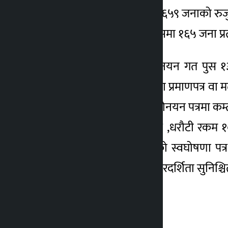
उम्मेदवारी दर्ता भएकामध्ये ६५९ जनाको रुज
सभा २७५ सदस्यीय छ, जसमा १६५ जना प्रत्यक
समानुपातिक तर्फको मनोनयन गत पुस १३ 
गर्नुपर्नेछ: नेपाली नागरिकता प्रमाणपत्र व
प्रतिनिधि तोकेको फारममनोनयन पत्रमा कम्
भए, दलको औपचारिक पत्र ,धरौटी रकम १० ह
निर्देशिका २०८२ अनुसारको स्वघोषणा पत
उम्मेदवारी दर्ता प्रक्रियाले पारदर्शिता सु