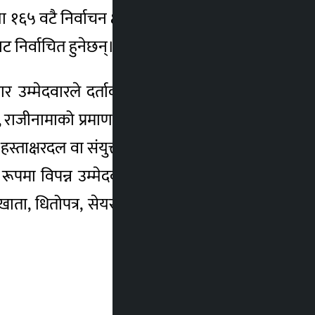
१६५ वटै निर्वाचन क्षेत्रमा भइरहेको छ।प्रतिनिधि
 निर्वाचित हुनेछन्।
मेदवारले दर्ताका लागि निम्न दस्तावेज पेश
ाजीनामाको प्रमाणप्रतिनिधिमार्फत दर्ता गर्ने भए,
्ताक्षरदल वा संयुक्त दलको तर्फबाट उम्मेदवारी
ूपमा विपन्न उम्मेदवारलाई ५०% छुट ,निर्वाचन
 खाता, धितोपत्र, सेयर, ऋण/उधारो आदि विवरण