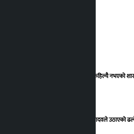
‘देशमा कहिल्यै नभएको शा
सांसद यादवले उठाएको ढल्क