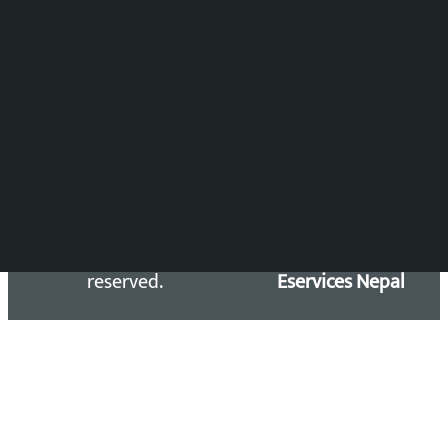
Press Council Reg. : 57-78-79
समाचार डेस्क : 9851406252 (10AM-10PM)
सिधा सम्पर्क:
Email: kalopatinews@gmail.com
Copyright 2026 ©
Developed &
Kalopati.com | All rights
Maintained by
reserved.
Eservices Nepal