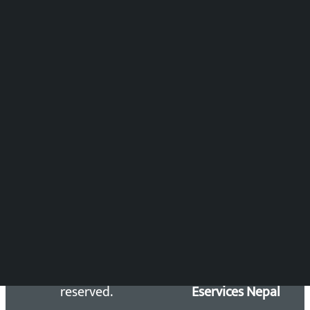
पुष्पाञ्जली धमाला
समाचार संयोजन
विष्णु आचार्य
DOIB Reg. No.: 2777/78-79
Press Council Reg. : 57-78-79
समाचार डेस्क : 9851406252 (10AM-10PM)
सिधा सम्पर्क:
Email: kalopatinews@gmail.com
Copyright 2026 ©
Developed &
Kalopati.com | All rights
Maintained by
reserved.
Eservices Nepal