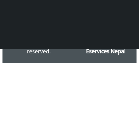
Email: kalopatinews@gmail.com
Copyright 2026 ©
Developed &
Kalopati.com | All rights
Maintained by
reserved.
Eservices Nepal