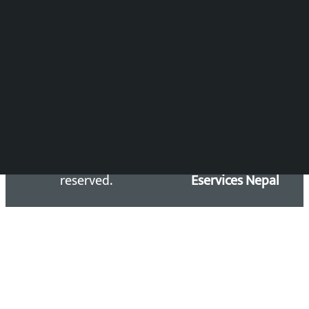
समाचार डेस्क : 9851406252 (10AM-10PM)
सिधा सम्पर्क:
Email: kalopatinews@gmail.com
Copyright 2026 ©
Developed &
Kalopati.com | All rights
Maintained by
reserved.
Eservices Nepal