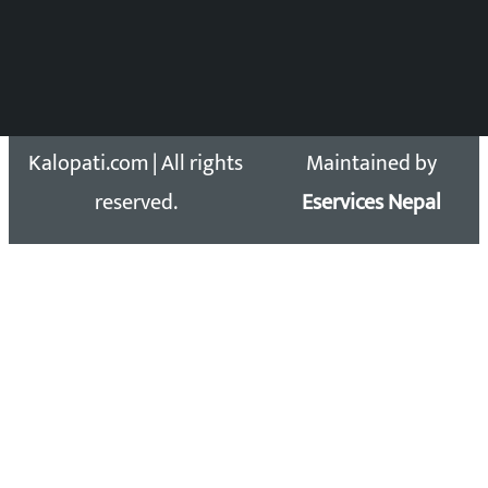
सिधा सम्पर्क:
Email: kalopatinews@gmail.com
Copyright 2026 ©
Developed &
Kalopati.com | All rights
Maintained by
reserved.
Eservices Nepal