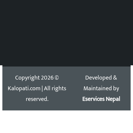
DOIB Reg. No.: 2777/78-79
Press Council Reg. : 57-78-79
समाचार डेस्क : 9851406252 (10AM-10PM)
सिधा सम्पर्क:
Email: kalopatinews@gmail.com
Copyright 2026 ©
Developed &
Kalopati.com | All rights
Maintained by
reserved.
Eservices Nepal