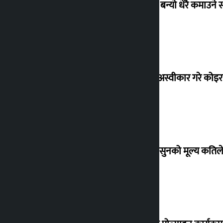
‘गौंथली’ बन्यो धेरै कमाउने
शेखरले अस्वीकार गरे कोइ
शुक्रबार सुनको मूल्य कतिले