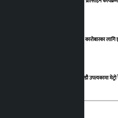
‘करदाता प्रोत्साहन कार्यक्रम
घरजग्गा कारोबारका लागि इ
काठमाण्डौ उपत्यकामा मेट्रो