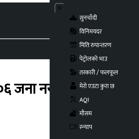
Close menu
सुनचाँदी
Toggle t
विनिमयदर
मिति रुपान्तरण
पेट्रोलको भाउ
तरकारी / फलफूल
, १०६ जना नयाँ अनुहार
मेरो एउटा कुरा छ
AQI
मौसम
स्न्याप