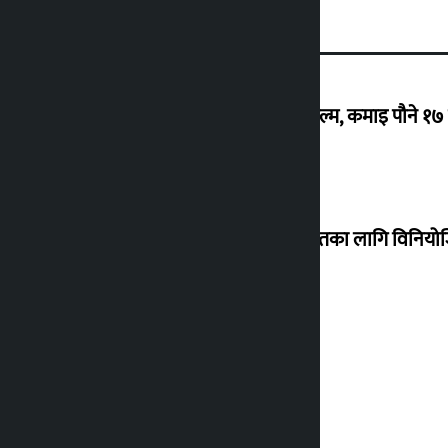
‘गौंथली’ बन्यो धेरै कमाउने सातौं नेपाली फिल्म, कमाइ पौने १
शेखरले अस्वीकार गरे कोइराला निवास मर्मतका लागि विनिय
शुक्रबार सुनको मूल्य कतिले बढ्यो ?