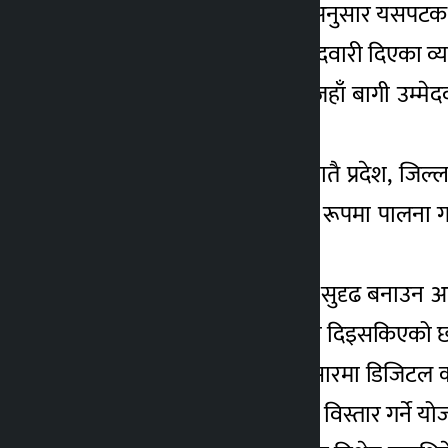
प्रवक्ता देवराज चालिसेका अनुसार यसपटक का
६ महिना अगाडि
प्रवक्ता चालिसेले बागी उम्मेदवारी दिएका व
भइसकेको बताए । ‘जहाँ–जहाँ बागी उम्मेदव
भने ।
उनका अनुसार कांग्रेसले सातै प्रदेश, जिल्ल
निर्वाचन आचारसंहिता पूर्ण रूपमा पालना ग
समेत जारी गरेको बताए ।
‘पार्टीलाई आन्तरिक रूपमा सुदृढ बनाउन आन
नेता–कार्यकर्तालाई निर्देशन दिइसकिएको छ
कांग्रेसले यसपटक प्रचारप्रसारमा डिजिटल
माध्यममार्फत मतदाता पहुँच विस्तार गर्ने