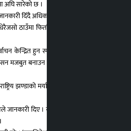
ामा अघि सारेको छ ।
जानकारी दिँदै अधिकांश स्थानमा उम्मेदवारी फिर्ता
 धेरैजसो ठाउँमा फिर्ता समेत भइसकेको छ,’ उनले
ाचन केन्द्रित हुन स्पष्ट निर्देशन दिइसकेको छ ।
अनुशासन मजबुत बनाउन छुट्टै आन्तरिक आचारसंहिता
्ट्रिय झण्डाको मर्यादा र सम्मान कायम गर्न सबै
 उनले जानकारी दिए । सामाजिक सञ्जाल र डिजिटल
।