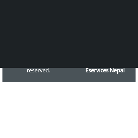
समाचार डेस्क : 9851406252 (10AM-10PM)
सिधा सम्पर्क:
Email: kalopatinews@gmail.com
Copyright 2026 ©
Developed &
Kalopati.com | All rights
Maintained by
reserved.
Eservices Nepal