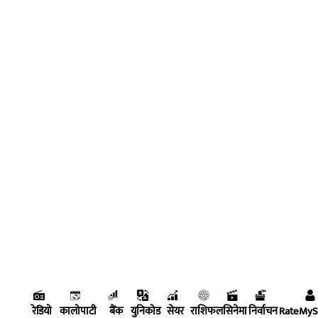
रेडियो
कालोपाटी
बैंक
युनिकोड
सेयर
राशिफल
सिनेमा
निर्वाचन
RateMy