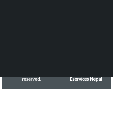
DOIB Reg. No.: 2777/78-79
Press Council Reg. : 57-78-79
समाचार डेस्क : 9851406252 (10AM-10PM)
सिधा सम्पर्क:
Email: kalopatinews@gmail.com
Copyright 2026 ©
Developed &
Kalopati.com | All rights
Maintained by
reserved.
Eservices Nepal