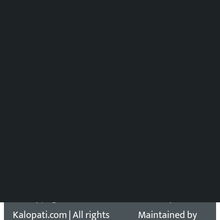
मल्टिमिडिया संयोजन:
पुष्पाञ्जली धमाला
समाचार संयोजन
विष्णु आचार्य
DOIB Reg. No.: 2777/78-79
Press Council Reg. : 57-78-79
समाचार डेस्क : 9851406252 (10AM-10PM)
सिधा सम्पर्क:
Email: kalopatinews@gmail.com
Copyright 2026 ©
Developed &
Kalopati.com | All rights
Maintained by