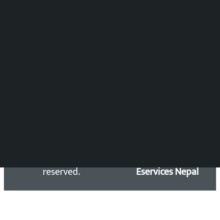
विष्णु आचार्य
DOIB Reg. No.: 2777/78-79
Press Council Reg. : 57-78-79
समाचार डेस्क : 9851406252 (10AM-10PM)
सिधा सम्पर्क:
Email: kalopatinews@gmail.com
Copyright 2026 ©
Developed &
Kalopati.com | All rights
Maintained by
reserved.
Eservices Nepal