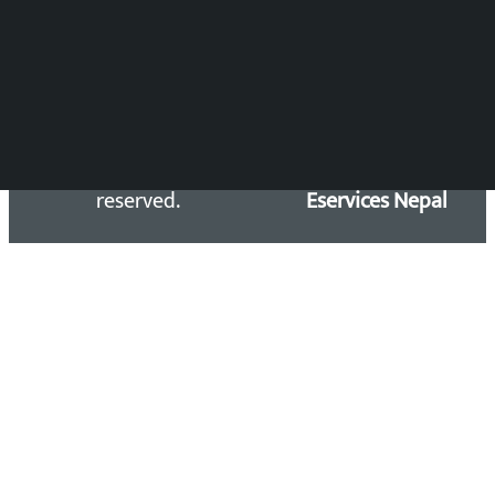
Email: kalopatinews@gmail.com
Copyright 2026 ©
Developed &
Kalopati.com | All rights
Maintained by
reserved.
Eservices Nepal