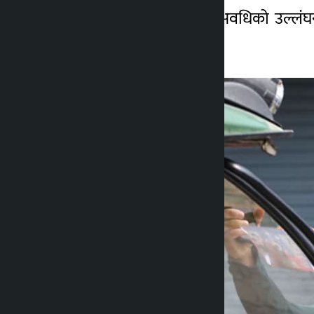
यसैबीच झापा-५ मा मौन अवधिको उल्लंघन
निगरानी बढाइएको छ ।