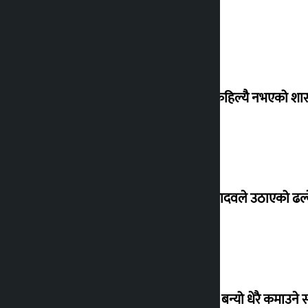
‘देशमा कहिल्यै नभएको शा
सांसद यादवले उठाएको ढल्क
‘गौंथली’ बन्यो धेरै कमाउने