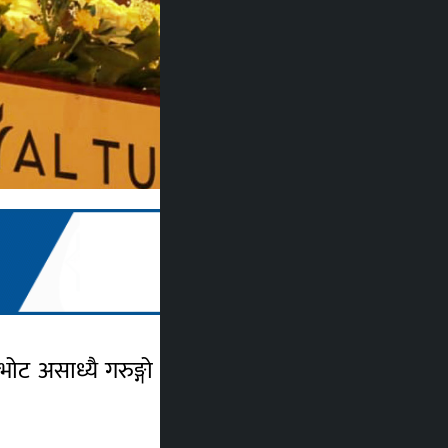
शत भोट असाध्यै गरुङ्गो वैधता भएको भन्दै त्यसलाई