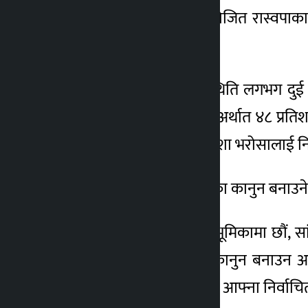
मंगलबार ललितपुरमा आयोजित रास्वपाका 
बताएका हुन् ।
उनले भने, ‘अहिले हाम्रो स्थिति लगभग दु
हिसाबले हामीले ५१ लाख अर्थात ४८ प्रतिश
सम्हालेर वा जोगाएर यो आशा भरोसालाई निभ
उनले सांसदको मूख्य भूमिका कानुन बनाउने भ
‘हामी विधायक सांसदको भूमिकामा छौं, सांसद
पार्नुहुन्छ, मूल काम हामी कानुन बनाउन 
उठाउनु, खवरदारी गर्नुपर्छ । आफ्ना निर्वाचित