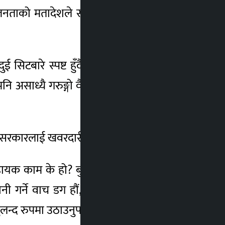
जनताको मतादेशले सबैलाई ऐतिहासिक बोध हुने
ई सिटबारे स्पष्ट हुँदै जाला । तर पपुलर भोटका
नि असाध्यै गरुङ्गो वैधता लिएका छौं र त्यसलाई
र सरकारलाई खवरदारी गर्नु रहेको बताए ।
यक काम के हो? बुझ्न जरुरी छ विज्ञहरुले प्रष्ट
 गर्ने वाच डग हौं, हाम्रै सरकार बनेपनि औंला
 बुलन्द रुपमा उठाउनुपर्छ,’ उनले भने।