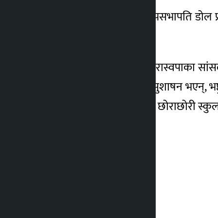
यस्तै, रास्वपाका केन्द्रिय उपसभापति डोल
नसकेको बताए ।
‘अघिल्लो पटकको सदनमा रास्वपाका सांसदहर
हाम्रा छोराछोरीहरु देशमा सुशाषन भएन्, 
। हाम्रो संख्या पुगेको भए ति छोराछोरी स्कु