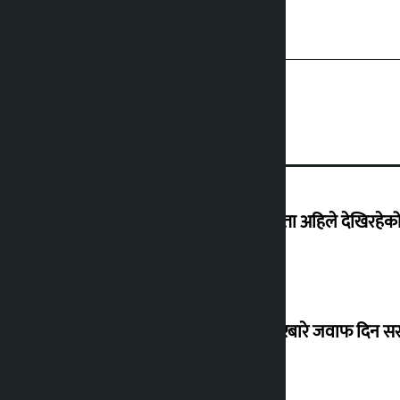
‘देशमा कहिल्यै नभएको शासकीय अराजकता अहिले देखिरहेको 
सांसद यादवले उठाएको ढल्केबर ट्रमा सेन्टरबारे जवाफ दिन 