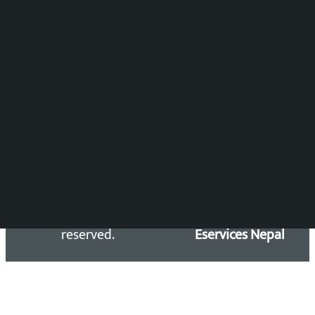
DOIB Reg. No.: 2777/78-79
Press Council Reg. : 57-78-79
समाचार डेस्क : 9851406252 (10AM-10PM)
सिधा सम्पर्क:
Email: kalopatinews@gmail.com
Copyright 2026 ©
Developed &
Kalopati.com | All rights
Maintained by
reserved.
Eservices Nepal