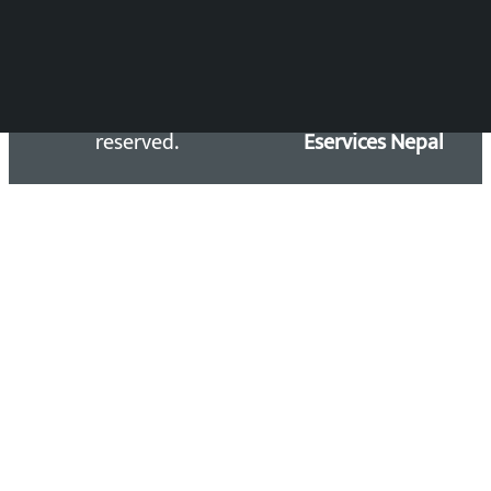
Copyright 2026 ©
Developed &
Kalopati.com | All rights
Maintained by
reserved.
Eservices Nepal