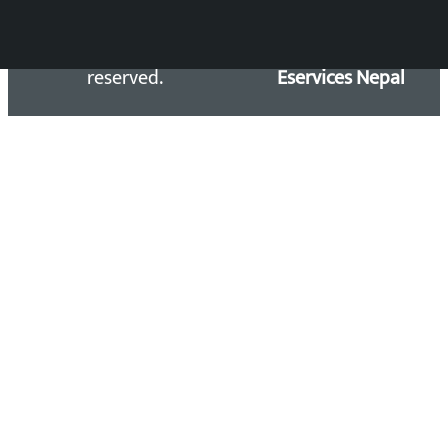
Copyright 2026 ©
Developed &
Kalopati.com | All rights
Maintained by
reserved.
Eservices Nepal