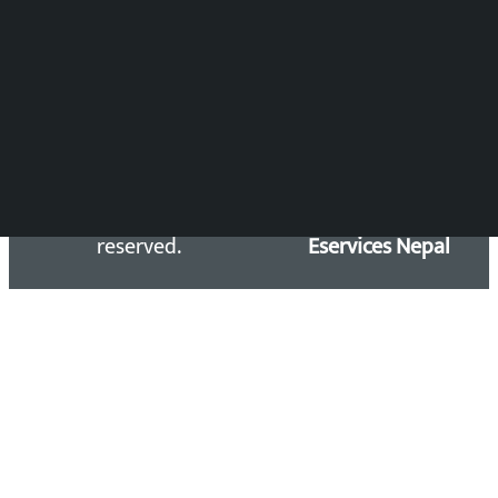
समाचार डेस्क : 9851406252 (10AM-10PM)
सिधा सम्पर्क:
Email: kalopatinews@gmail.com
Copyright 2026 ©
Developed &
Kalopati.com | All rights
Maintained by
reserved.
Eservices Nepal