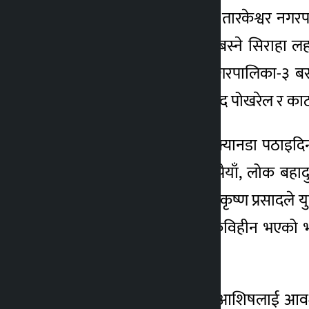
पक्राउ पर्नेहरूमा काठमाडौं तारकेश्वर 
गोकर्णेश्वर नगरपालिका-६ बस्ने सिराहा
लोक बहादुर श्रेष्ठ, सोही नगरपालिका-३ 
भएका ४८ वर्षीय कृष्ण प्रसाद पोखरेल र काठमाड
पक्राउ मध्ये राम बहादुरले क्यानडा पठाइद
पीडितहरूबाट १३ लाख रूपैयाँ, लोक बहादुर
पीडितबाट १० लाख रूपैयाँ, कृष्ण प्रसादले य
६ लाख रूपैयाँ लिई सम्पर्कविहीन भएको 
प्रहरीले पक्राउ गरेको हो ।
पक्राउ मध्ये राम बहादुर र आशिषलाई आव