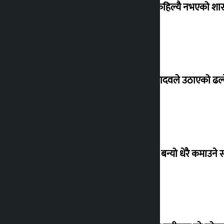
‘देशमा कहिल्यै नभएको शा
सांसद यादवले उठाएको ढल्क
‘गौंथली’ बन्यो धेरै कमाउने