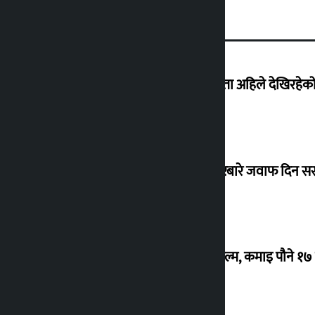
‘देशमा कहिल्यै नभएको शासकीय अराजकता अहिले देखिरहेको 
सांसद यादवले उठाएको ढल्केबर ट्रमा सेन्टरबारे जवाफ दिन 
‘गौंथली’ बन्यो धेरै कमाउने सातौं नेपाली फिल्म, कमाइ पौने १