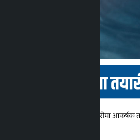
काठमाडौं । वैदेशिक रोजगारीमा आकर्षक तल
कालोपाटी
२ महिना अगाडि
गरेको छ ।