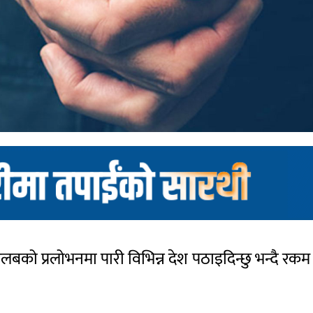
बको प्रलोभनमा पारी विभिन्न देश पठाइदिन्छु भन्दै रकम