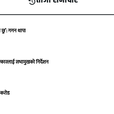
छु’: गगन थापा
सरकारलाई सभामुखको निर्देशन
७ करोड