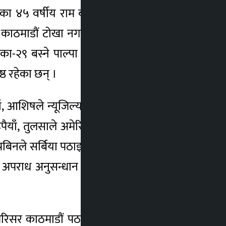
भएका ४५ वर्षीय राम बहादुर आले मगर, काठमाडौं
 काठमाडौं टोखा नगरपालिका-४ बस्ने ७९ वर्षीय
लिका-२९ बस्ने पाल्पा तानसेन नगरपालिका-७ घर
ष्ठ रहेका छन् ।
, आशिषले न्यूजिल्याण्ड पठाइदिन्छु भन्दै ३ जना
ैयाँ, तुलसाले अमेरिका पठाइदिन्छु भन्दै १ जना
्रबिनले सर्बिया पठाइदिन्छु भन्दै १ जना पीडितबाट
ा अपराध अनुसन्धान कार्यालय टेकुबाट खटिएको
 परिसर काठमाडौं पठाइएको छ भने लोक बहादुर,