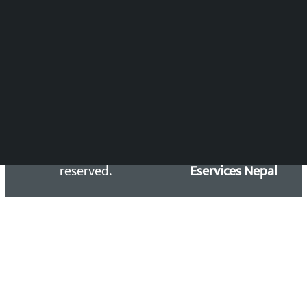
समाचार डेस्क : 9851406252 (10AM-10PM)
सिधा सम्पर्क:
Email: kalopatinews@gmail.com
Copyright 2026 ©
Developed &
Kalopati.com | All rights
Maintained by
reserved.
Eservices Nepal