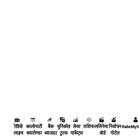
रेडियो
कालोपाटी
बैंक
युनिकोड
सेयर
राशिफल
सिनेमा
निर्वाचन
RateMy
लाइभ
क्यालेण्डर
ब्याजदर
टुल्स
मार्केट्स
बोर्ड
पोर्टल