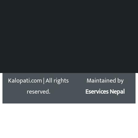
DOIB Reg. No.: 2777/78-79
Press Council Reg. : 57-78-79
समाचार डेस्क : 9851406252 (10AM-10PM)
सिधा सम्पर्क:
Email: kalopatinews@gmail.com
Copyright 2026 ©
Developed &
Kalopati.com | All rights
Maintained by
reserved.
Eservices Nepal