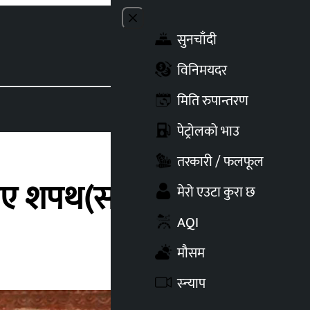
Close menu
सुनचाँदी
Toggle t
विनिमयदर
मिति रुपान्तरण
पेट्रोलको भाउ
तरकारी / फलफूल
े लिए शपथ(सात तस्विर)
मेरो एउटा कुरा छ
AQI
मौसम
स्न्याप