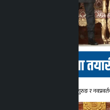
काठमाडौँ । गृहमन्त्री सुधन गुरुङ र नवप्रवर
कालोपाटी
२ महिना अगाडि