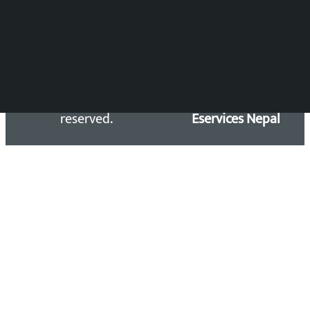
Email: kalopatinews@gmail.com
Copyright 2026 ©
Developed &
Kalopati.com | All rights
Maintained by
reserved.
Eservices Nepal