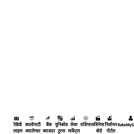
रेडियो
कालोपाटी
बैंक
युनिकोड
सेयर
राशिफल
सिनेमा
निर्वाचन
RateMy
लाइभ
क्यालेण्डर
ब्याजदर
टुल्स
मार्केट्स
बोर्ड
पोर्टल