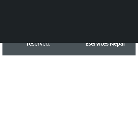
Copyright 2026 ©
Developed &
Kalopati.com | All rights
Maintained by
reserved.
Eservices Nepal