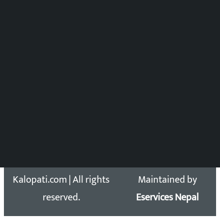
समाचार संयोजन
विष्णु आचार्य
DOIB Reg. No.: 2777/78-79
Press Council Reg. : 57-78-79
समाचार डेस्क : 9851406252 (10AM-10PM)
सिधा सम्पर्क:
Email: kalopatinews@gmail.com
Copyright 2026 ©
Developed &
Kalopati.com | All rights
Maintained by
reserved.
Eservices Nepal