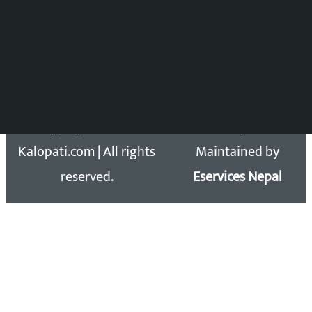
समाचार डेस्क : 9851406252 (10AM-10PM)
सिधा सम्पर्क:
Email: kalopatinews@gmail.com
Copyright 2026 ©
Developed &
Kalopati.com | All rights
Maintained by
reserved.
Eservices Nepal