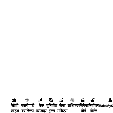
रेडियो
कालोपाटी
बैंक
युनिकोड
सेयर
राशिफल
सिनेमा
निर्वाचन
RateMy
लाइभ
क्यालेण्डर
ब्याजदर
टुल्स
मार्केट्स
बोर्ड
पोर्टल