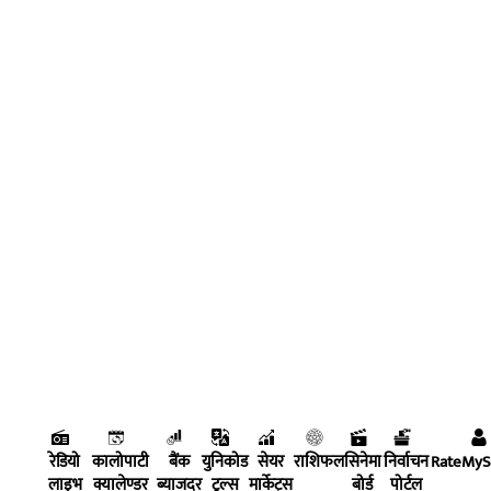
रेडियो
कालोपाटी
बैंक
युनिकोड
सेयर
राशिफल
सिनेमा
निर्वाचन
RateMy
लाइभ
क्यालेण्डर
ब्याजदर
टुल्स
मार्केट्स
बोर्ड
पोर्टल