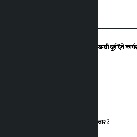
हिलसाइड कलेजमा .NET र Umbraco सम्बन्धी दुईदिने कार्यशा
यी हुन् मन्त्रिपरिषद् बैठकका ७ निर्णय
सुनचाँदीको मूल्य बढ्यो, कतिमा हुँदैछ कारोबार ?