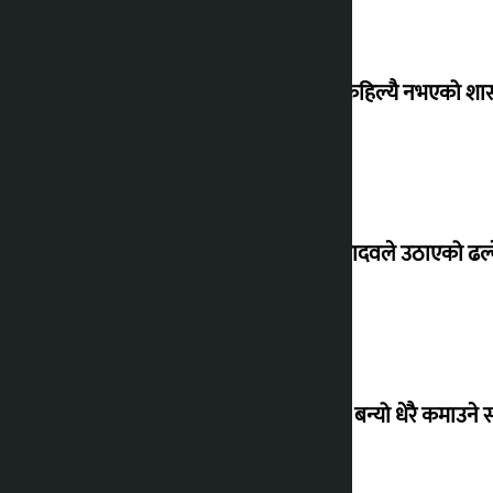
‘देशमा कहिल्यै नभएको शा
सांसद यादवले उठाएको ढल्क
‘गौंथली’ बन्यो धेरै कमाउने