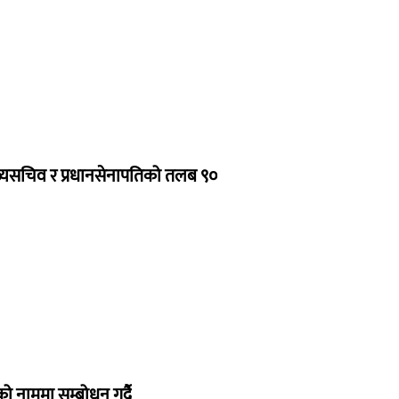
ुख्यसचिव र प्रधानसेनापतिको तलब ९०
रको नाममा सम्बोधन गर्दै