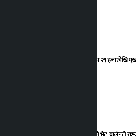
सुनचाँदीको भाउ घट्यो
कर्मचारीको नयाँ तलबमान स्वीकृत : न्यूनतम २९ हजारदेखि म
सुनको मूल्य बढ्दा चाँदी घट्यो
सुनसरी जानुअघि प्रधानमन्त्रीसँग गृहमन्त्रीको भेट, बालेनले राष्ट्