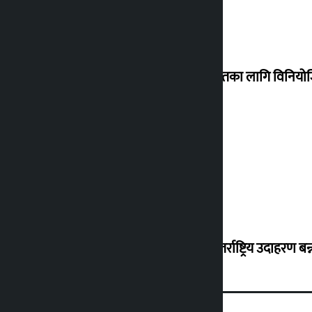
शेखरले अस्वीकार गरे कोइराला निवास मर्मतका लागि विनिय
शुक्रबार सुनको मूल्य कतिले बढ्यो ?
‘करदाता प्रोत्साहन कार्यक्रम सफल भए अन्तर्राष्ट्रिय उदाहरण बन्न 