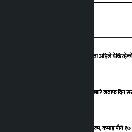
‘देशमा कहिल्यै नभएको शासकीय अराजकता अहिले देखिरहेको 
सांसद यादवले उठाएको ढल्केबर ट्रमा सेन्टरबारे जवाफ दिन 
‘गौंथली’ बन्यो धेरै कमाउने सातौं नेपाली फिल्म, कमाइ पौने १