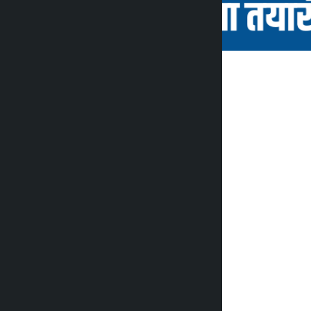
कालोपाटी
२ महिना अगाडि