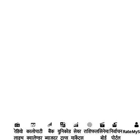
रेडियो
कालोपाटी
बैंक
युनिकोड
सेयर
राशिफल
सिनेमा
निर्वाचन
RateMy
लाइभ
क्यालेण्डर
ब्याजदर
टुल्स
मार्केट्स
बोर्ड
पोर्टल