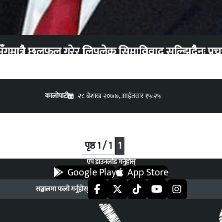
ँगमात्रै छलफल गरेर लिपुलेक सिमाविवाद सुल्झिदैनः प्रच
कालोपाटी
२८ बैशाख २०७७, आईतवार १५:२५
पृष्ठ 1 / 1
1
एप डाउनलोड गर्नुहोस्
Google Play
App Store
सञ्जालमा फलो गर्नुहोस्