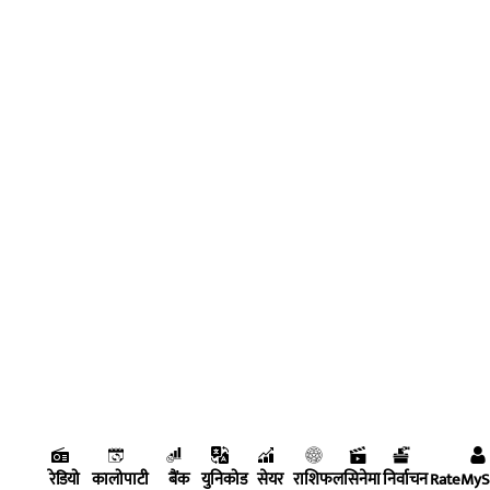
रेडियो
कालोपाटी
बैंक
युनिकोड
सेयर
राशिफल
सिनेमा
निर्वाचन
RateMy