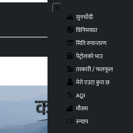
Close menu
सुनचाँदी
Toggle t
विनिमयदर
मिति रुपान्तरण
पेट्रोलको भाउ
तरकारी / फलफूल
मेरो एउटा कुरा छ
AQI
मौसम
स्न्याप