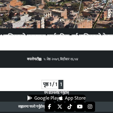
 पालिकाको मतगणना सार्वजनिक, दुई पालिकाको नेतृत्
कालोपाटी
५ जेष्ठ २०७९, बिहीबार १६:५४
पृष्ठ 1 / 1
1
एप डाउनलोड गर्नुहोस्
Google Play
App Store
सञ्जालमा फलो गर्नुहोस्