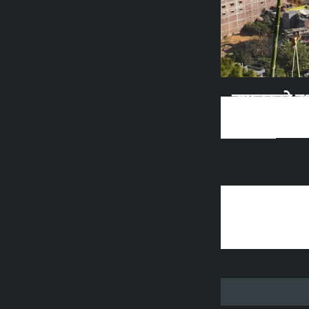
बागलुङको दश