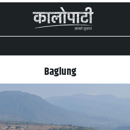
 menu
Baglung