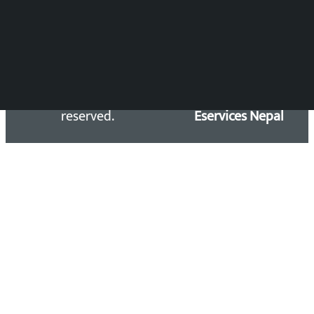
Email: kalopatinews@gmail.com
Copyright 2026 ©
Developed &
Kalopati.com | All rights
Maintained by
reserved.
Eservices Nepal