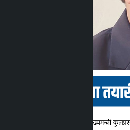
बुटवल । लुम्बिनी प्रदेशका मुख्यमन्त्री कु
कालोपाटी
सम्बाददाता