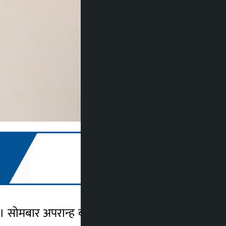
छन् । सोमबार अपरान्ह बसेको प्रदेशसभाको बैठकमा