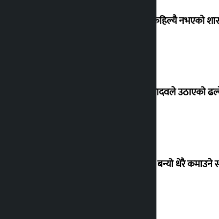
‘देशमा कहिल्यै नभएको शा
सांसद यादवले उठाएको ढल्क
‘गौंथली’ बन्यो धेरै कमाउने