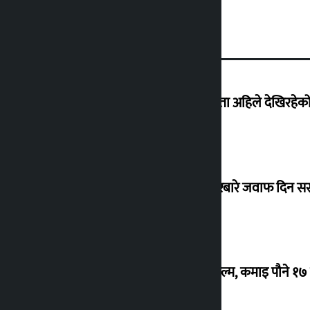
‘देशमा कहिल्यै नभएको शासकीय अराजकता अहिले देखिरहेको 
सांसद यादवले उठाएको ढल्केबर ट्रमा सेन्टरबारे जवाफ दिन 
‘गौंथली’ बन्यो धेरै कमाउने सातौं नेपाली फिल्म, कमाइ पौने १