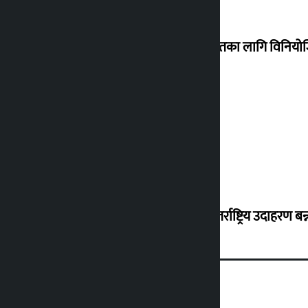
शेखरले अस्वीकार गरे कोइराला निवास मर्मतका लागि विनिय
शुक्रबार सुनको मूल्य कतिले बढ्यो ?
‘करदाता प्रोत्साहन कार्यक्रम सफल भए अन्तर्राष्ट्रिय उदाहरण बन्न 