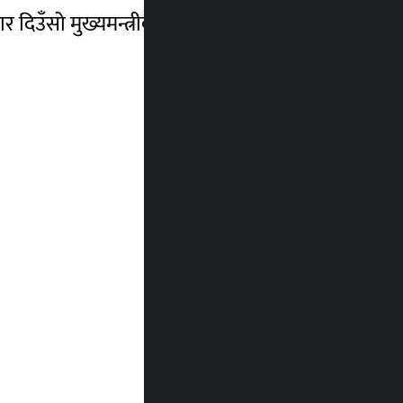
र दिउँसो मुख्यमन्त्रीको सपथग्रहण गराउने तयारी