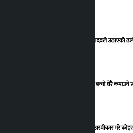
सांसद यादवले उठाएको ढल्क
‘गौंथली’ बन्यो धेरै कमाउने
शेखरले अस्वीकार गरे कोइ