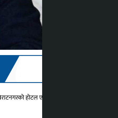
ार विराटनगरको होटल एसियाटिकमा बसेको संसदीय