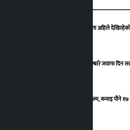
‘देशमा कहिल्यै नभएको शासकीय अराजकता अहिले देखिरहेको 
सांसद यादवले उठाएको ढल्केबर ट्रमा सेन्टरबारे जवाफ दिन 
‘गौंथली’ बन्यो धेरै कमाउने सातौं नेपाली फिल्म, कमाइ पौने १