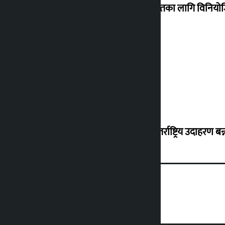
शेखरले अस्वीकार गरे कोइराला निवास मर्मतका लागि विनिय
शुक्रबार सुनको मूल्य कतिले बढ्यो ?
‘करदाता प्रोत्साहन कार्यक्रम सफल भए अन्तर्राष्ट्रिय उदाहरण बन्न 