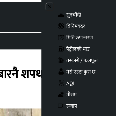
Close menu
सुनचाँदी
Toggle t
विनिमयदर
मिति रुपान्तरण
पेट्रोलको भाउ
तरकारी / फलफूल
बारनै शपथ ग्रहण गराईने
मेरो एउटा कुरा छ
AQI
मौसम
स्न्याप