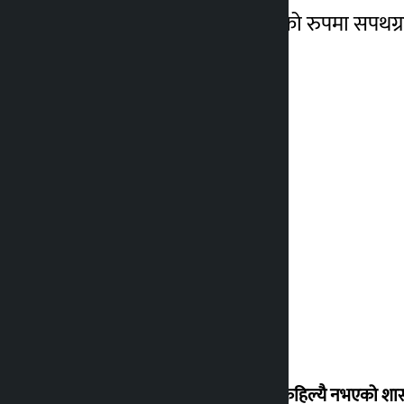
आचार्यलाई आजै मुख्यमन्त्रीको रुपमा सपथग्र
गरेकोछ ।
‘देशमा कहिल्यै नभएको शा