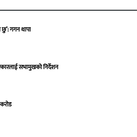
छु’: गगन थापा
सरकारलाई सभामुखको निर्देशन
७ करोड