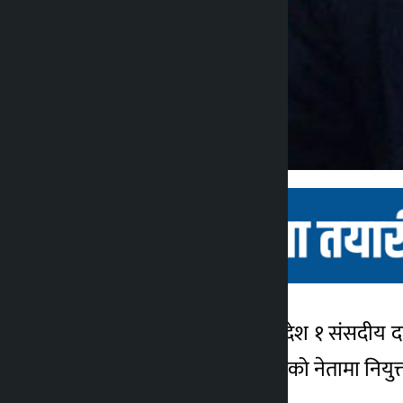
विराटनगर । नेकपा एमाले प्रदेश १ संसदीय
कालोपाटी
सम्बाददाता
दलको बैठकबाट आचार्य दलको नेतामा नियुक्
५ वर्ष अगाडि