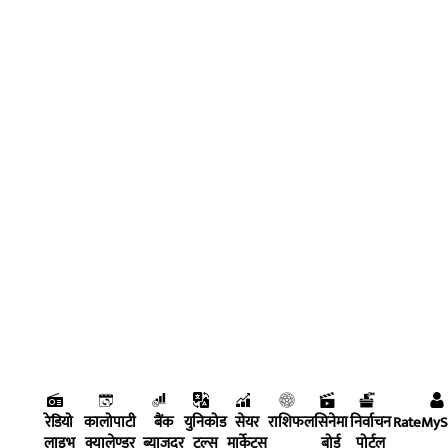
रेडियो
कालोपाटी
बैंक
युनिकोड
सेयर
राशिफल
सिनेमा
निर्वाचन
RateMy
लाइभ
क्यालेण्डर
ब्याजदर
टुल्स
मार्केट्स
बोर्ड
पोर्टल