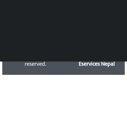
समाचार डेस्क : 9851406252 (10AM-10PM)
सिधा सम्पर्क:
Email: kalopatinews@gmail.com
Copyright 2026 ©
Developed &
Kalopati.com | All rights
Maintained by
reserved.
Eservices Nepal