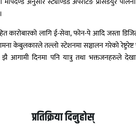
मापदण्ड अनुसार स्ट्याण्डर्ड अपरेटिङ प्रोसेडयुर पालना 
।
रहित कारोबारको लागि ई-सेवा, फोन-पे आदि जस्ता डिजि
कामना केबुलकारले तल्लो स्टेशनमा सञ्चालन गरेको रेष्टुर
 झै आगामी दिनमा पनि यात्रु तथा भक्तजनहरुले द
प्रतिक्रिया दिनुहोस्