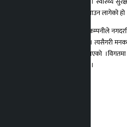
सञ्चालनमा आउने भएको छ । स्वास्थ्य सुरक्षा 
५ वर्ष अगाडि
केबुलकार सेवा सञ्चालनमा आउन लागेको हो 
संक्रमणलाई ध्यानमा राख्दै कम्पनीले नगद
गर्न सक्ने व्यवस्था गरेको छ । त्यसैगरी मन
व्यहोरा समेत जानकारी गराएको ।विगतमा
केबुलकारले अपेक्षा गरेको छ ।