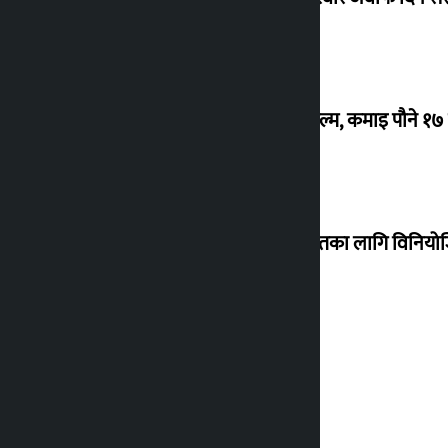
‘गौंथली’ बन्यो धेरै कमाउने सातौं नेपाली फिल्म, कमाइ पौने १
शेखरले अस्वीकार गरे कोइराला निवास मर्मतका लागि विनिय
शुक्रबार सुनको मूल्य कतिले बढ्यो ?