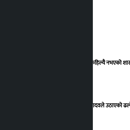
‘देशमा कहिल्यै नभएको शा
सांसद यादवले उठाएको ढल्क