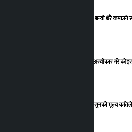
‘गौंथली’ बन्यो धेरै कमाउने
शेखरले अस्वीकार गरे कोइ
शुक्रबार सुनको मूल्य कतिले