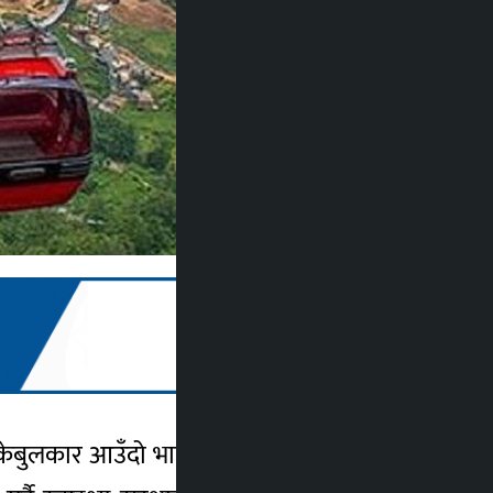
ेबुलकार आउँदो भाद्र २० गते आइतबारदेखि पुनः