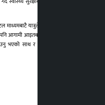
गर्दै स्वास्थ्य सुरक्षाको कडा नियमहरु अपनाइदैँ
टल माध्यमबाटै यात्रुले केबुलकारको टिकट खरिद
ेष्ट पनि आगामी आइतबारदेखि नै सञ्चालनमा ल्याउने
ेखाउनु भएको साथ र सद्भावको समेत मनकामना